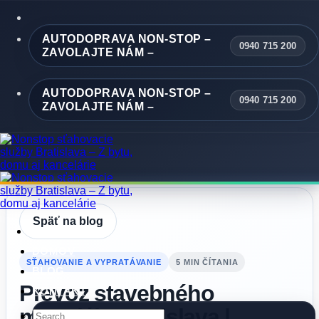
Skip
to
content
AUTODOPRAVA NON-STOP –
0940 715 200
ZAVOLAJTE NÁM –
AUTODOPRAVA NON-STOP –
0940 715 200
ZAVOLAJTE NÁM –
Späť na blog
DOMOV
SŤAHOVANIE A VYPRATÁVANIE
5 MIN ČÍTANIA
BLOG
Prevoz stavebného
KONTAKT
materiálu Bratislava |