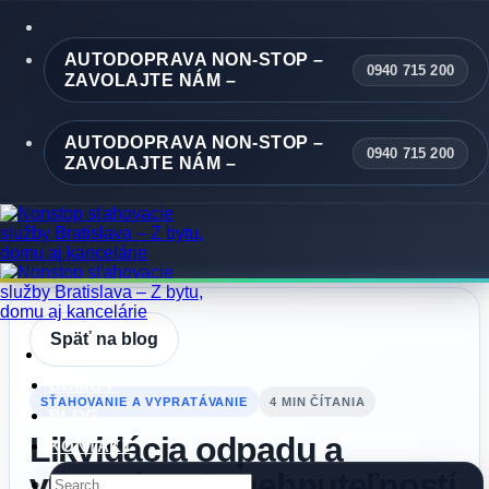
Skip
to
content
AUTODOPRAVA NON-STOP –
0940 715 200
ZAVOLAJTE NÁM –
AUTODOPRAVA NON-STOP –
0940 715 200
ZAVOLAJTE NÁM –
Späť na blog
DOMOV
SŤAHOVANIE A VYPRATÁVANIE
4 MIN ČÍTANIA
BLOG
Likvidácia odpadu a
KONTAKT
vypratávanie nehnuteľností