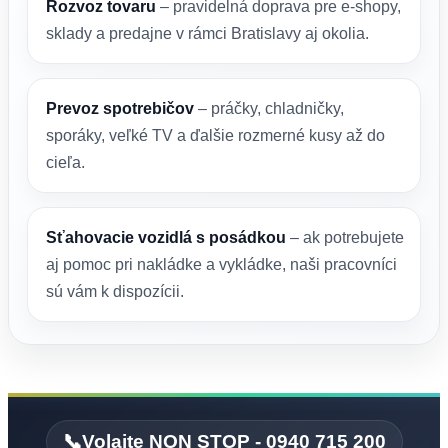
Rozvoz tovaru
– pravidelná doprava pre e-shopy,
sklady a predajne v rámci Bratislavy aj okolia.
Prevoz spotrebičov
– práčky, chladničky,
sporáky, veľké TV a ďalšie rozmerné kusy až do
cieľa.
Sťahovacie vozidlá s posádkou
– ak potrebujete
aj pomoc pri nakládke a vykládke, naši pracovníci
sú vám k dispozícii.
📞Volajte NON STOP - 0940 715 200