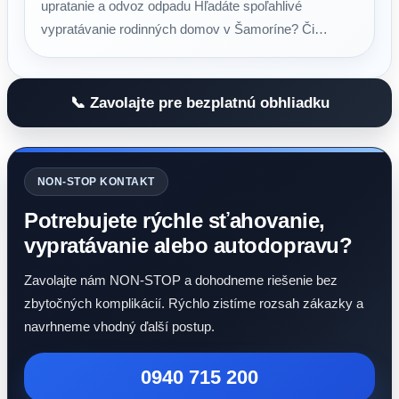
upratanie a odvoz odpadu Hľadáte spoľahlivé
vypratávanie rodinných domov v Šamoríne? Či…
📞 Zavolajte pre bezplatnú obhliadku
NON-STOP KONTAKT
Potrebujete rýchle sťahovanie,
vypratávanie alebo autodopravu?
Zavolajte nám NON-STOP a dohodneme riešenie bez
zbytočných komplikácií. Rýchlo zistíme rozsah zákazky a
navrhneme vhodný ďalší postup.
0940 715 200