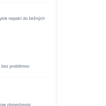
ytok nepatrí do bežných
a bez problémov.
voje obmedzenia: