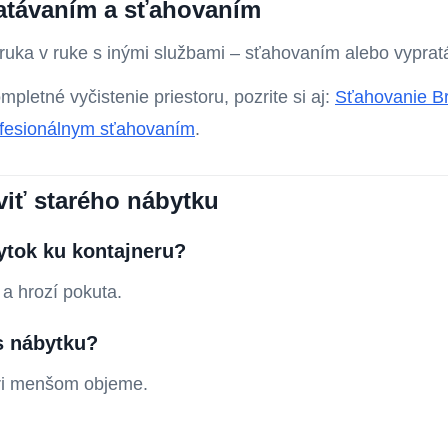
ratávaním a sťahovaním
a ruka v ruke s inými službami – sťahovaním alebo vypra
mpletné vyčistenie priestoru, pozrite si aj:
Sťahovanie Bra
ofesionálnym sťahovaním
.
viť starého nábytku
ytok ku kontajneru?
a hrozí pokuta.
s nábytku?
pri menšom objeme.