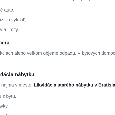
é auto,
žiť a vyložiť,
 a limity.
nera
ukciách alebo veľkom objeme odpadu. V bytových domoc
idácia nábytku
, najmä v meste.
Likvidácia starého nábytku v Bratisl
 z bytu,
ávky,