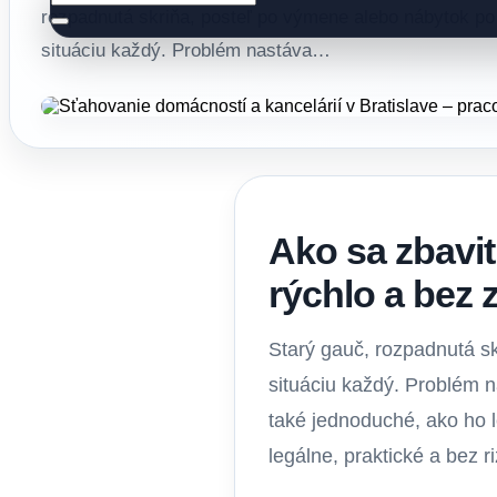
rozpadnutá skriňa, posteľ po výmene alebo nábytok po 
situáciu každý. Problém nastáva…
Ako sa zbaviť
rýchlo a bez 
Starý gauč, rozpadnutá sk
situáciu každý. Problém na
také jednoduché, ako ho 
legálne, praktické a bez r