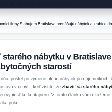
nájomníkoch. Skôr či neskôr rieši túto
 starého nábytku v Bratislave 
zbytočných starostí
riňa, posteľ po výmene alebo nábytok po nájomníkoch. Sk
stáva vo chvíli, keď zistíte, že
zbaviť sa starého nábyt
len vyniesť ku kontajneru. V tomto článku vám ukážeme 
izika pokút.