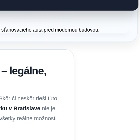
– legálne,
ôr či neskôr rieši túto
ku v Bratislave
nie je
všetky reálne možnosti –