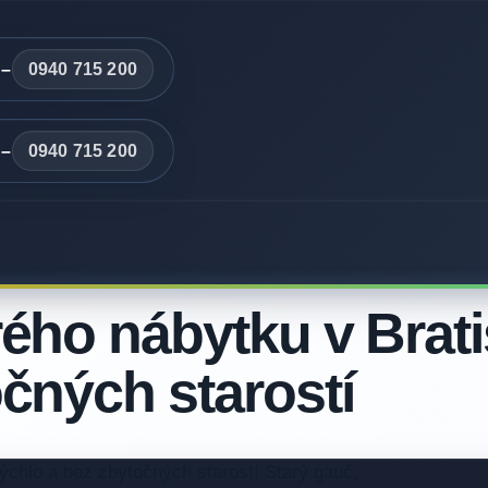
 –
0940 715 200
 –
0940 715 200
ého nábytku v Brati
očných starostí
rýchlo a bez zbytočných starostí Starý gauč,