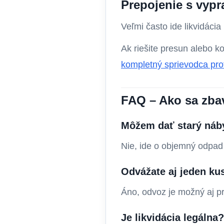
Prepojenie s vyp
Veľmi často ide likvidáci
Ak riešite presun alebo ko
kompletný sprievodca pr
FAQ – Ako sa zba
Môžem dať starý náb
Nie, ide o objemný odpad 
Odvážate aj jeden ku
Áno, odvoz je možný aj 
Je likvidácia legálna?