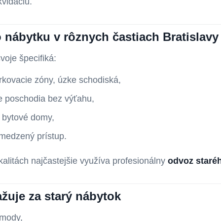
kvidáciu.
o nábytku v rôznych častiach Bratislavy
oje špecifiká:
rkovacie zóny, úzke schodiská,
e poschodia bez výťahu,
e bytové domy,
medzený prístup.
kalitách najčastejšie využíva profesionálny
odvoz staréh
žuje za starý nábytok
omody,