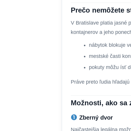
Prečo nemôžete st
V Bratislave platia jasn
kontajnerov a jeho ponech
nábytok blokuje ve
mestské časti kon
pokuty môžu ísť d
Práve preto ľudia hľadajú
Možnosti, ako sa 
Zberný dvor
Najčastejšia legálna mož