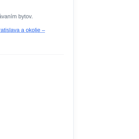
távaním bytov.
tislava a okolie –