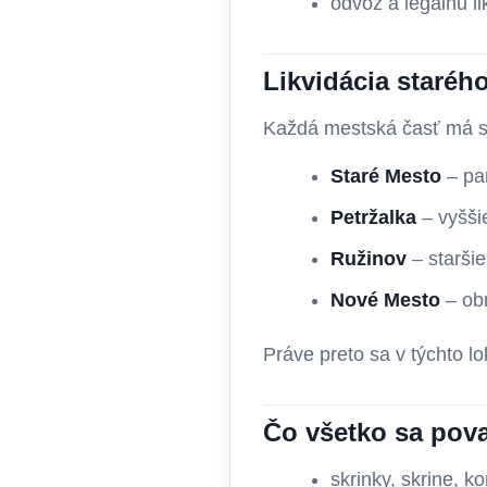
odvoz a legálnu li
Likvidácia staréh
Každá mestská časť má sv
Staré Mesto
– pa
Petržalka
– vyšši
Ružinov
– starši
Nové Mesto
– ob
Práve preto sa v týchto lo
Čo všetko sa pova
skrinky, skrine, k