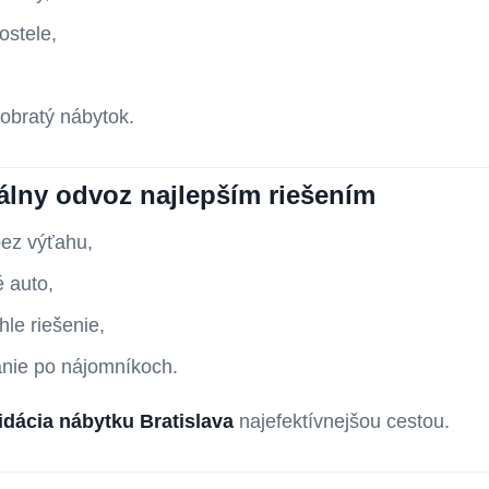
ostele,
zobratý nábytok.
álny odvoz najlepším riešením
bez výťahu,
 auto,
hle riešenie,
anie po nájomníkoch.
vidácia nábytku Bratislava
najefektívnejšou cestou.