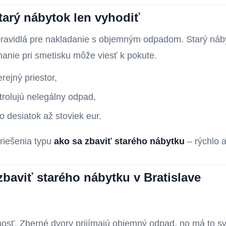
arý nábytok len vyhodiť
é pravidlá pre nakladanie s objemným odpadom. Starý náb
anie pri smetisku môže viesť k pokute.
rejný priestor,
trolujú nelegálny odpad,
o desiatok až stoviek eur.
 riešenia typu
ako sa zbaviť starého nábytku
– rýchlo 
zbaviť starého nábytku v Bratislave
nosť. Zberné dvory prijímajú objemný odpad, no má to s