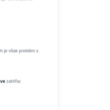
h je však problém s
ave
zahŕňa: