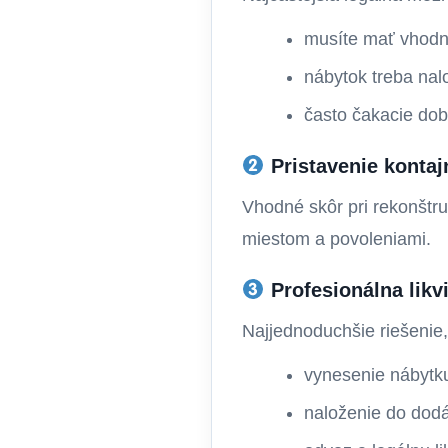
musíte mať vhodn
nábytok treba nalo
často čakacie doby
Pristavenie kontaj
Vhodné skôr pri rekonštr
miestom a povoleniami.
Profesionálna likv
Najjednoduchšie riešenie
vynesenie nábytku
naloženie do dod