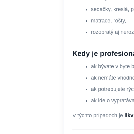
sedačky, kreslá, p
matrace, rošty,
rozobratý aj nero
Kedy je profesion
ak bývate v byte 
ak nemáte vhodné
ak potrebujete rýc
ak ide o vypratáv
V týchto prípadoch je
lik