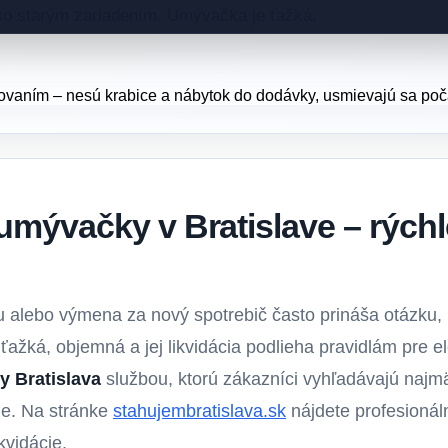
so starým zariadením. Umývačka je ťažká,
umývačky v Bratislave – rýchl
alebo výmena za nový spotrebič často prináša otázku,
ažká, objemná a jej likvidácia podlieha pravidlám pre e
y Bratislava
službou, ktorú zákazníci vyhľadávajú najmä
nie. Na stránke
stahujembratislava.sk
nájdete profesionál
kvidácie.