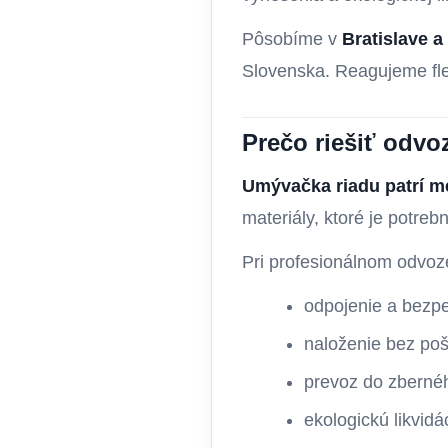
Pôsobíme v
Bratislave a
Slovenska. Reagujeme flexi
Prečo riešiť odv
Umývačka riadu patrí m
materiály, ktoré je potre
Pri profesionálnom odvo
odpojenie a bezp
naloženie bez po
prevoz do zberné
ekologickú likvid