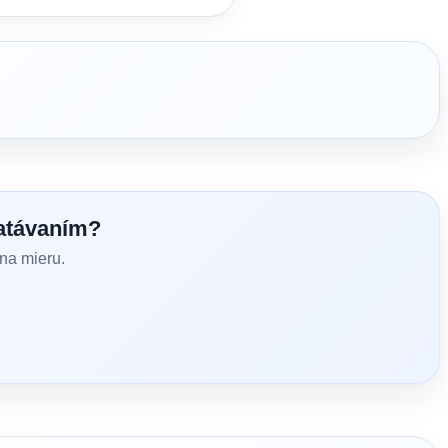
atávaním?
na mieru.