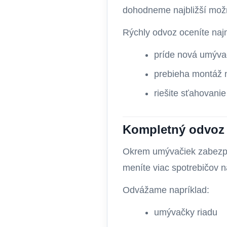
dohodneme najbližší mož
Rýchly odvoz oceníte naj
príde nová umýva
prebieha montáž 
riešite sťahovani
Kompletný odvoz e
Okrem umývačiek zabezp
meníte viac spotrebičov n
Odvážame napríklad:
umývačky riadu