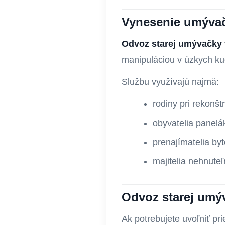
Vynesenie umývač
Odvoz starej umývačky 
manipuláciou v úzkych ku
Službu využívajú najmä:
rodiny pri rekonšt
obyvatelia panelá
prenajímatelia by
majitelia nehnute
Odvoz starej umý
Ak potrebujete uvoľniť p