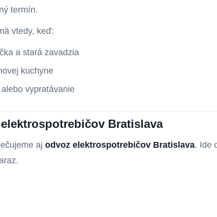
ný termín.
mä vtedy, keď:
čka a stará zavadzia
novej kuchyne
e alebo vypratávanie
lektrospotrebičov Bratislava
ečujeme aj
odvoz elektrospotrebičov Bratislava
. Ide 
araz.