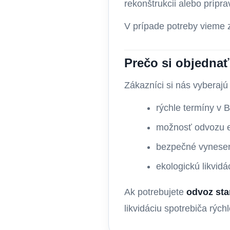
rekonštrukcii alebo prípr
V prípade potreby vieme 
Prečo si objednať
Zákazníci si nás vyberajú
rýchle termíny v B
možnosť odvozu eš
bezpečné vynesen
ekologickú likvid
Ak potrebujete
odvoz sta
likvidáciu spotrebiča rých