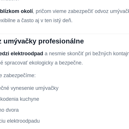
 blízkom okolí
, pričom vieme zabezpečiť odvoz umývačk
bilne a často aj v ten istý deň.
oz umývačky profesionálne
edzi elektroodpad
a nesmie skončiť pri bežných kontaj
bné spracovať ekologicky a bezpečne.
ze zabezpečíme:
ečné vynesenie umývačky
škodenia kuchyne
ho dvora
áciu elektroodpadu