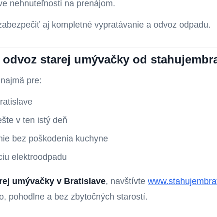
ave nehnuteľnosti na prenájom.
zabezpečiť aj kompletné vypratávanie a odvoz odpadu.
 odvoz starej umývačky od stahujembra
 najmä pre:
ratislave
te v ten istý deň
ie bez poškodenia kuchyne
áciu elektroodpadu
rej umývačky v Bratislave
, navštívte
www.stahujembrat
lo, pohodlne a bez zbytočných starostí.