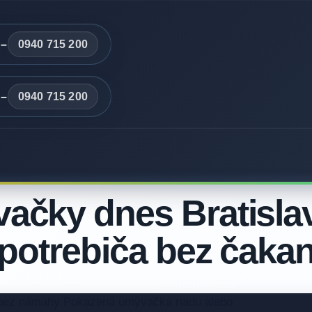
 –
0940 715 200
 –
0940 715 200
ačky dnes Bratislav
spotrebiča bez čakan
e bez námahy Pokazená umývačka riadu alebo