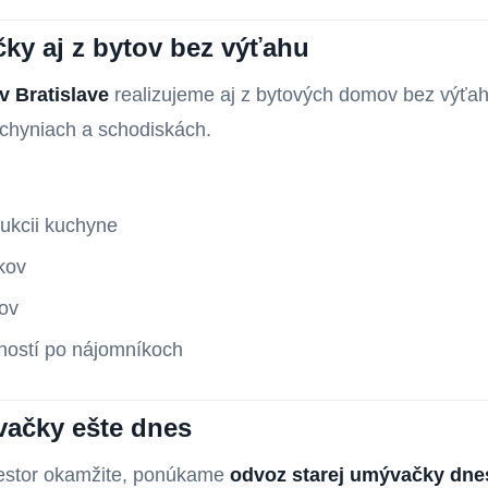
ky aj z bytov bez výťahu
v Bratislave
realizujeme aj z bytových domov bez výťa
chyniach a schodiskách.
rukcii kuchyne
kov
tov
ľností po nájomníkoch
vačky ešte dnes
riestor okamžite, ponúkame
odvoz starej umývačky dne