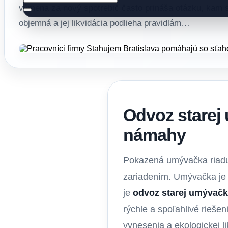
výmena za nový spotrebič často prináša otázku, kam 
objemná a jej likvidácia podlieha pravidlám…
Odvoz starej 
námahy
Pokazená umývačka riadu 
zariadením. Umývačka je ť
je
odvoz starej umývačk
rýchle a spoľahlivé rieše
vynesenia a ekologickej li