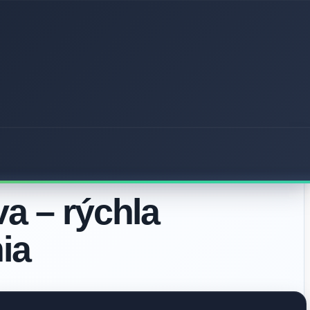
a – rýchla
ia