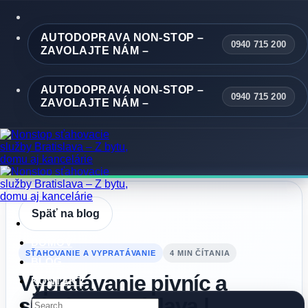
Skip
to
content
AUTODOPRAVA NON-STOP –
0940 715 200
ZAVOLAJTE NÁM –
AUTODOPRAVA NON-STOP –
0940 715 200
ZAVOLAJTE NÁM –
Späť na blog
DOMOV
SŤAHOVANIE A VYPRATÁVANIE
4 MIN ČÍTANIA
BLOG
Vypratávanie pivníc a
KONTAKT
skladov Bratislava |