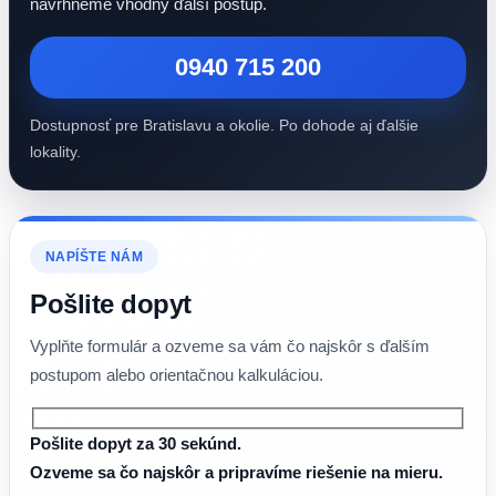
navrhneme vhodný ďalší postup.
0940 715 200
Dostupnosť pre Bratislavu a okolie. Po dohode aj ďalšie
lokality.
NAPÍŠTE NÁM
Pošlite dopyt
Vyplňte formulár a ozveme sa vám čo najskôr s ďalším
postupom alebo orientačnou kalkuláciou.
Pošlite dopyt za 30 sekúnd.
Ozveme sa čo najskôr a pripravíme riešenie na mieru.