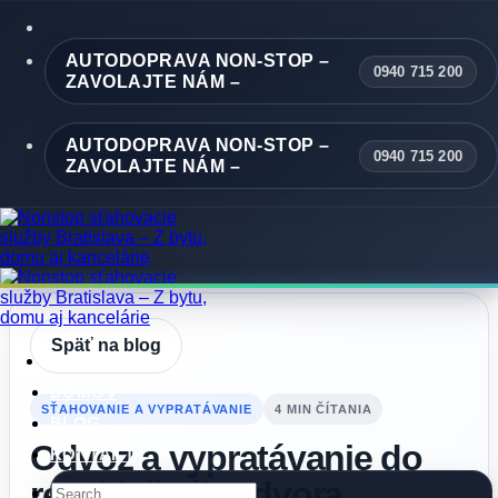
Skip
to
content
AUTODOPRAVA NON-STOP –
0940 715 200
ZAVOLAJTE NÁM –
AUTODOPRAVA NON-STOP –
0940 715 200
ZAVOLAJTE NÁM –
Späť na blog
DOMOV
SŤAHOVANIE A VYPRATÁVANIE
4 MIN ČÍTANIA
BLOG
Odvoz a vypratávanie do
KONTAKT
recyklačného dvora