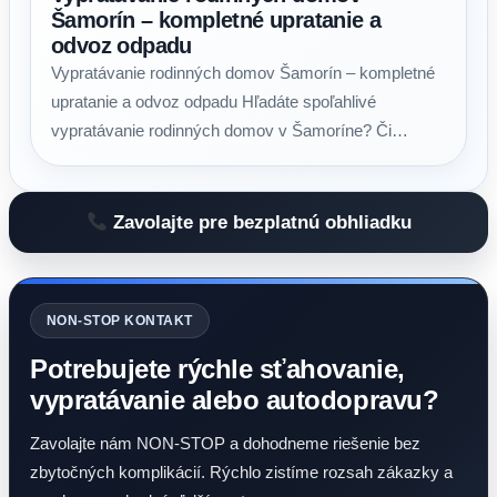
Šamorín – kompletné upratanie a
odvoz odpadu
Vypratávanie rodinných domov Šamorín – kompletné
upratanie a odvoz odpadu Hľadáte spoľahlivé
vypratávanie rodinných domov v Šamoríne? Či…
Zavolajte pre bezplatnú obhliadku
NON-STOP KONTAKT
Potrebujete rýchle sťahovanie,
vypratávanie alebo autodopravu?
Zavolajte nám NON-STOP a dohodneme riešenie bez
zbytočných komplikácií. Rýchlo zistíme rozsah zákazky a