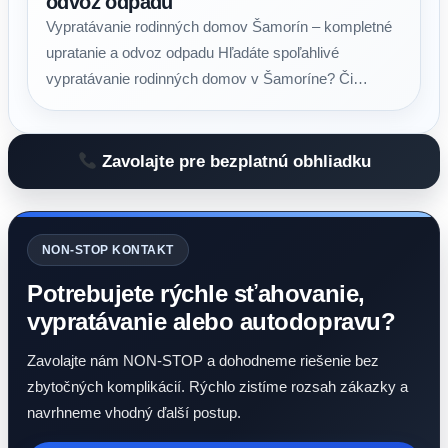
odvoz odpadu
Vypratávanie rodinných domov Šamorín – kompletné
upratanie a odvoz odpadu Hľadáte spoľahlivé
vypratávanie rodinných domov v Šamoríne? Či…
Zavolajte pre bezplatnú obhliadku
NON-STOP KONTAKT
Potrebujete rýchle sťahovanie,
vypratávanie alebo autodopravu?
Zavolajte nám NON-STOP a dohodneme riešenie bez
zbytočných komplikácií. Rýchlo zistíme rozsah zákazky a
navrhneme vhodný ďalší postup.