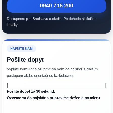
0940 715 200
Dostupnosť pre Bratislavu a okolie. Po dohode aj ďalšie
lokality.
NAPÍŠTE NÁM
Pošlite dopyt
Vyplňte formulár a ozveme sa vám čo najskôr s ďalším
postupom alebo orientačnou kalkuláciou.
Pošlite dopyt za 30 sekúnd.
Ozveme sa čo najskôr a pripravíme riešenie na mieru.