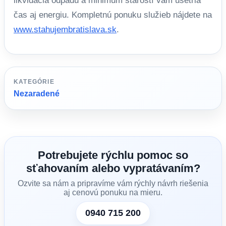
likvidácia odpadu a minimum starostí vám ušetria
čas aj energiu. Kompletnú ponuku služieb nájdete na
www.stahujembratislava.sk
.
KATEGÓRIE
Nezaradené
Potrebujete rýchlu pomoc so
sťahovaním alebo vypratávaním?
Ozvite sa nám a pripravíme vám rýchly návrh riešenia
aj cenovú ponuku na mieru.
0940 715 200