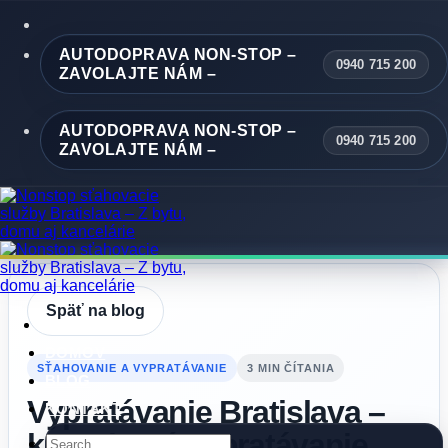
Skip
to
content
AUTODOPRAVA NON-STOP –
0940 715 200
ZAVOLAJTE NÁM –
AUTODOPRAVA NON-STOP –
0940 715 200
ZAVOLAJTE NÁM –
Späť na blog
DOMOV
SŤAHOVANIE A VYPRATÁVANIE
3 MIN ČÍTANIA
BLOG
Vypratávanie Bratislava –
KONTAKT
kompletné vypratávanie