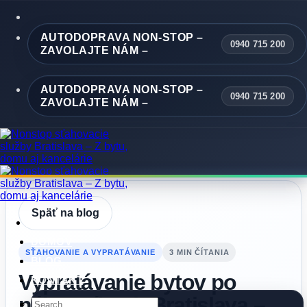
Skip
to
content
AUTODOPRAVA NON-STOP –
0940 715 200
ZAVOLAJTE NÁM –
AUTODOPRAVA NON-STOP –
0940 715 200
ZAVOLAJTE NÁM –
Späť na blog
DOMOV
SŤAHOVANIE A VYPRATÁVANIE
3 MIN ČÍTANIA
BLOG
Vypratávanie bytov po
KONTAKT
nájomníkoch Bratislava –