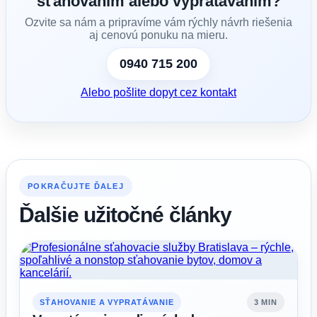
sťahovaním alebo vypratávaním?
Ozvite sa nám a pripravíme vám rýchly návrh riešenia
aj cenovú ponuku na mieru.
0940 715 200
Alebo pošlite dopyt cez kontakt
POKRAČUJTE ĎALEJ
Ďalšie užitočné články
SŤAHOVANIE A VYPRATÁVANIE
3 MIN