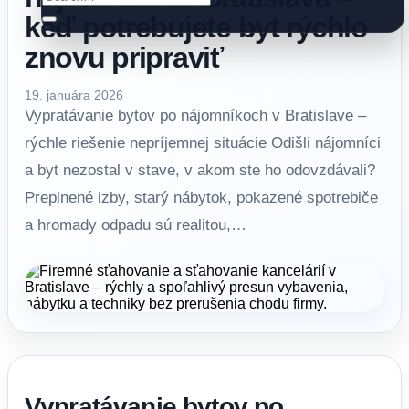
keď potrebujete byt rýchlo
znovu pripraviť
19. januára 2026
Vypratávanie bytov po nájomníkoch v Bratislave –
rýchle riešenie nepríjemnej situácie Odišli nájomníci
a byt nezostal v stave, v akom ste ho odovzdávali?
Preplnené izby, starý nábytok, pokazené spotrebiče
a hromady odpadu sú realitou,…
Vypratávanie bytov po