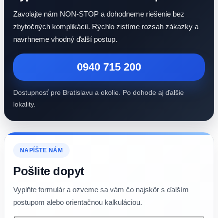
Zavolajte nám NON-STOP a dohodneme riešenie bez
zbytočných komplikácií. Rýchlo zistíme rozsah zákazky a
navrhneme vhodný ďalší postup.
0940 715 200
Dostupnosť pre Bratislavu a okolie. Po dohode aj ďalšie
lokality.
NAPÍŠTE NÁM
Pošlite dopyt
Vyplňte formulár a ozveme sa vám čo najskôr s ďalším
postupom alebo orientačnou kalkuláciou.