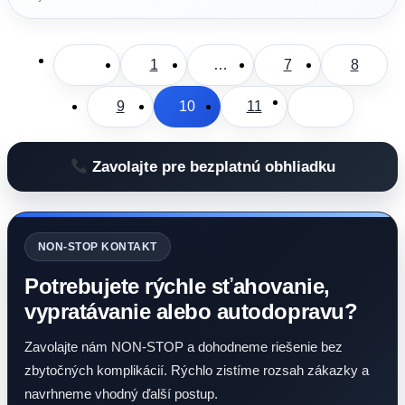
1
…
7
8
9
10
11
Zavolajte pre bezplatnú obhliadku
NON-STOP KONTAKT
Potrebujete rýchle sťahovanie,
vypratávanie alebo autodopravu?
Zavolajte nám NON-STOP a dohodneme riešenie bez
zbytočných komplikácií. Rýchlo zistíme rozsah zákazky a
navrhneme vhodný ďalší postup.