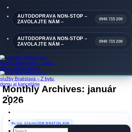
Skip
to
content
AUTODOPRAVA NON-STOP –
0940 715 200
ZAVOLAJTE NÁM –
AUTODOPRAVA NON-STOP –
0940 715 200
ZAVOLAJTE NÁM –
Monthly Archives:
január
2026
DOMOV
BLOG
KONTAKT
BLOG STAHUJEM BRATISLAVA