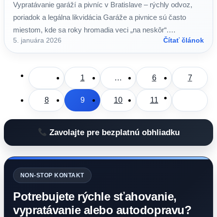
Vypratávanie garáží a pivníc v Bratislave – rýchly odvoz,
poriadok a legálna likvidácia Garáže a pivnice sú často
miestom, kde sa roky hromadia veci „na neskôr“.…
5. januára 2026
Čítať článok
1
…
6
7
8
9
10
11
Zavolajte pre bezplatnú obhliadku
NON-STOP KONTAKT
Potrebujete rýchle sťahovanie,
vypratávanie alebo autodopravu?