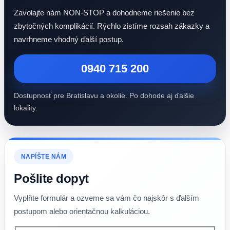
Zavolajte nám NON-STOP a dohodneme riešenie bez
zbytočných komplikácií. Rýchlo zistíme rozsah zákazky a
navrhneme vhodný ďalší postup.
0940 715 200
Dostupnosť pre Bratislavu a okolie. Po dohode aj ďalšie
lokality.
NAPÍŠTE NÁM
Pošlite dopyt
Vyplňte formulár a ozveme sa vám čo najskôr s ďalším
postupom alebo orientačnou kalkuláciou.