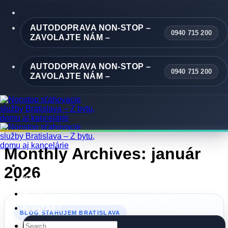
Skip
to
content
AUTODOPRAVA NON-STOP –
0940 715 200
ZAVOLAJTE NÁM –
AUTODOPRAVA NON-STOP –
0940 715 200
ZAVOLAJTE NÁM –
Monthly Archives:
január
2026
DOMOV
BLOG
KONTAKT
BLOG STAHUJEM BRATISLAVA