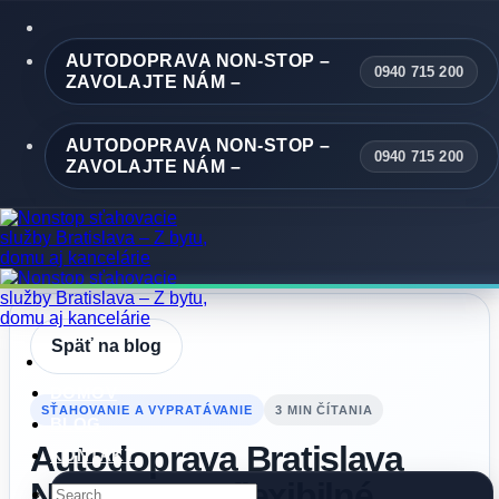
Skip
to
content
AUTODOPRAVA NON-STOP –
0940 715 200
ZAVOLAJTE NÁM –
AUTODOPRAVA NON-STOP –
0940 715 200
ZAVOLAJTE NÁM –
Späť na blog
DOMOV
SŤAHOVANIE A VYPRATÁVANIE
3 MIN ČÍTANIA
BLOG
Autodoprava Bratislava
KONTAKT
NONSTOP – flexibilné