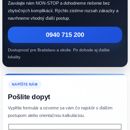
Zavolajte nám NON-STOP a dohodneme riešenie bez
zbytočných komplikácií. Rýchlo zistíme rozsah zákazky a
navrhneme vhodný ďalší postup.
0940 715 200
Dostupnosť pre Bratislavu a okolie. Po dohode aj ďalšie
lokality.
NAPÍŠTE NÁM
Pošlite dopyt
Vyplňte formulár a ozveme sa vám čo najskôr s ďalším
postupom alebo orientačnou kalkuláciou.