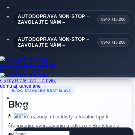
Skip
to
content
AUTODOPRAVA NON-STOP –
0940 715 200
ZAVOLAJTE NÁM –
AUTODOPRAVA NON-STOP –
0940 715 200
ZAVOLAJTE NÁM –
BLOG STAHUJEM BRATISLAVA
Blog
DOMOV
BLOG
Praktické návody, checklisty a lokálne tipy k
KONTAKT
sťahovaniu, vypratávaniu a odvozu v Bratislave a
okolí.