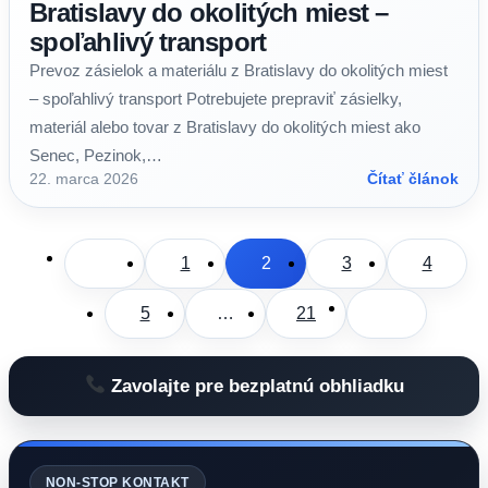
Bratislavy do okolitých miest –
spoľahlivý transport
Prevoz zásielok a materiálu z Bratislavy do okolitých miest
– spoľahlivý transport Potrebujete prepraviť zásielky,
materiál alebo tovar z Bratislavy do okolitých miest ako
Senec, Pezinok,…
22. marca 2026
Čítať článok
1
2
3
4
5
…
21
Zavolajte pre bezplatnú obhliadku
NON-STOP KONTAKT