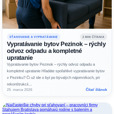
SŤAHOVANIE A VYPRATÁVANIE
2 MIN ČÍTANIA
Vypratávanie bytov Pezinok – rýchly
odvoz odpadu a kompletné
upratanie
Vypratávanie bytov Pezinok – rýchly odvoz odpadu a
kompletné upratanie Hľadáte spoľahlivé vypratávanie bytov
v Pezinku? Či už ide o byt po bývalých nájomníkoch, pri
rekonštrukcii…
25. marca 2026
Čítať článok